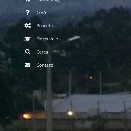
Cos'è
Progetti
Docenze e seminari
Cerca
Contatti