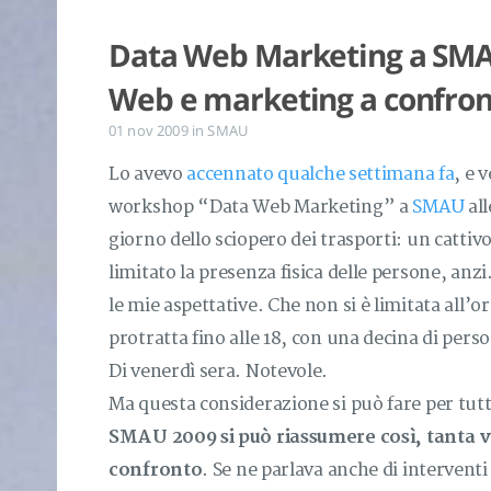
Data Web Marketing a SMA
Web e marketing a confro
01 nov 2009
in
SMAU
Lo avevo
accennato qualche settimana fa
, e 
workshop “Data Web Marketing” a
SMAU
all
giorno dello sciopero dei trasporti: un catti
limitato la presenza fisica delle persone, anz
le mie aspettative. Che non si è limitata all’o
protratta fino alle 18, con una decina di pers
Di venerdì sera. Notevole.
Ma questa considerazione si può fare per tutt
SMAU 2009 si può riassumere così, tanta v
confronto
. Se ne parlava anche di interventi 