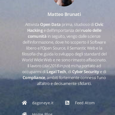
Matteo Brunati
Attivista
Open Data
prima, studioso di
Civic
Hacking
e dell’importanza del
ruolo delle
comunità
in seguito, vengo dalle scienze
dell’informazione, dove ho scoperto il Software
libero e l’Open Source, il Semantic Web e la
filosofia che guida lo sviluppo degli standard del
World Wide Web e ne sono rimasto affascinato.
Il lavoro (
dal 2018 in poi
) mi ha portato ad
occuparmi di
Legal Tech
, di
Cyber Security
e di
Compliance
, ambiti fortemente connessi l’uno
all’altro e decisamente sfidanti.
dagoneye.it
Feed Atom
Home Blog