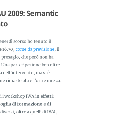
U 2009: Semantic
nto
venerdì scorso ho tenuto il
e 16.30,
come da previsione
, il
vo presagio, che però non ha
i. Una partecipazione ben oltre
ra dell’intervento, ma si è
one rimaste oltre l’ora e mezza.
i i workshop IWA in effetti:
oglia di formazione e di
diversi, oltre a quelli di IWA,