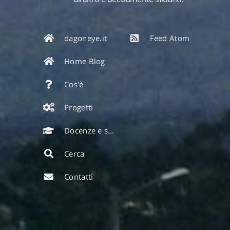
dagoneye.it
Feed Atom
Home Blog
Cos'è
Progetti
Docenze e seminari
Cerca
Contatti