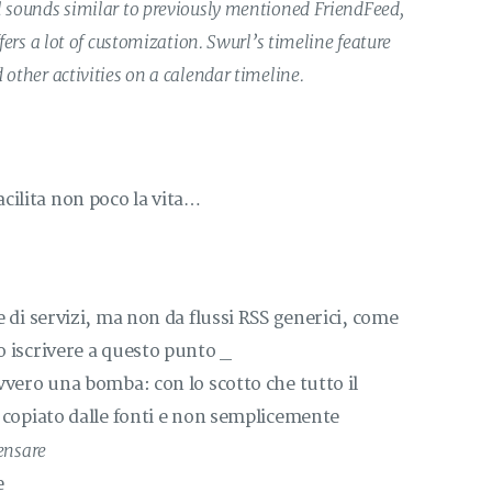
rl sounds similar to previously mentioned FriendFeed,
ffers a lot of customization. Swurl’s timeline feature
 other activities on a calendar timeline.
facilita non poco la vita…
e di servizi, ma non da flussi RSS generici, come
o iscrivere a questo punto _
vvero una bomba: con lo scotto che tutto il
e copiato dalle fonti e non semplicemente
pensare
e