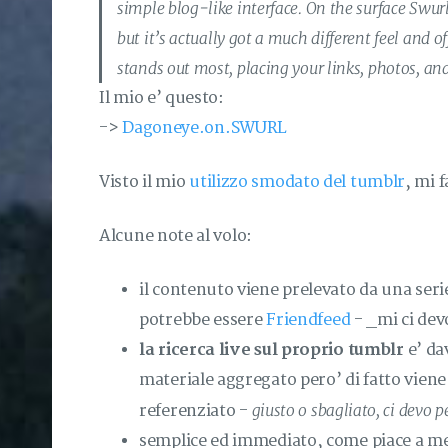
simple blog-like interface. On the surface Swu
but it’s actually got a much different feel and o
stands out most, placing your links, photos, and
Il mio e’ questo:
->
Dagoneye.on.SWURL
Visto il mio
utilizzo smodato del tumblr
, mi 
Alcune note al volo:
il contenuto viene prelevato da una seri
potrebbe essere
Friendfeed
- _mi ci dev
la ricerca live sul proprio tumblr
e’ da
materiale aggregato pero’ di fatto vien
giusto o sbagliato, ci devo 
referenziato -
semplice ed immediato, come piace a m