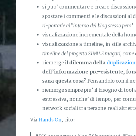
si puo’ commentare e creare discussione 
spostare i commenti e le discussioni al d
ri-portarle all’interno del blog stesso pero’
visualizzazione incrementale della home 
visualizzazione a timeline, in stile arch
timeline del progetto SIMILE magari, come 
riemerge
il dilemma della
duplicazion
dell’informazione pre-esistente, fors
sana questa cosa?
Pensandolo con il net
riemerge sempre piu’ il bisogno di tool a
espressiva, nonche’ di tempo, per comun
network sociali tra persone reali altre
Via
Hands On
, cito: