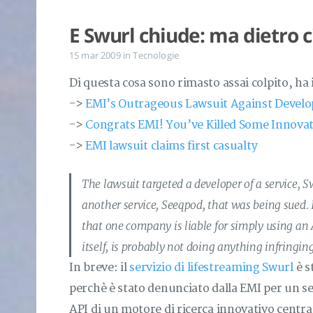
E Swurl chiude: ma dietro c
15 mar 2009
in
Tecnologie
Di questa cosa sono rimasto assai colpito, ha 
->
EMI’s Outrageous Lawsuit Against Develope
->
Congrats EMI! You’ve Killed Some Innova
->
EMI lawsuit claims first casualty
The lawsuit targeted a developer of a service, S
another service, Seeqpod, that was being sued. 
that one company is liable for simply using a
itself, is probably not doing anything infringin
In breve: il
servizio di lifestreaming Swurl
è s
perchè è stato denunciato dalla EMI per un s
API di un motore di ricerca innovativo centrat