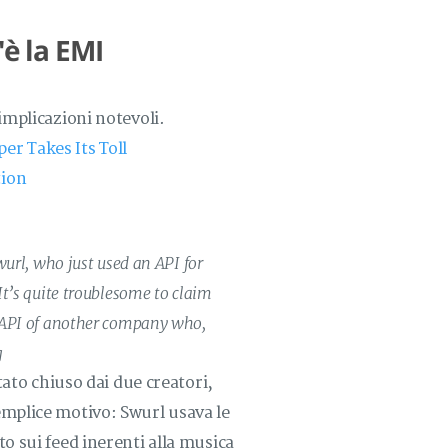
'è la EMI
implicazioni notevoli.
r Takes Its Toll
tion
wurl, who just used an API for
It’s quite troublesome to claim
n API of another company who,
g
tato chiuso dai due creatori,
emplice motivo: Swurl usava le
o sui feed inerenti alla musica