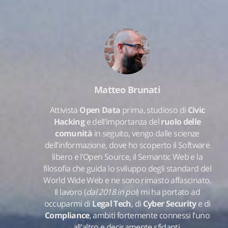
Matteo Brunati
Attivista
Open Data
prima, studioso di
Civic
Hacking
e dell’importanza del
ruolo delle
comunità
in seguito, vengo dalle scienze
dell’informazione, dove ho scoperto il Software
libero e l’Open Source, il Semantic Web e la
filosofia che guida lo sviluppo degli standard del
World Wide Web e ne sono rimasto affascinato.
Il lavoro (
dal 2018 in poi
) mi ha portato ad
occuparmi di
Legal Tech
, di
Cyber Security
e di
Compliance
, ambiti fortemente connessi l’uno
all’altro e decisamente sfidanti.