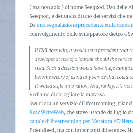
( ma non solo ) di nome Seeqpod. Uso delle AP
Seeqpod, e denuncia di uno dei servizi che ne
Da
una segnalazione precedente sulla causa i
coinvolgimento dello sviluppatore dietro a Sw
If EMI does win, it would set a precedent that t
developer at risk of a lawsuit should the service
sued. Such a decision would have huge ramifica
become weary of using any service that could co
It would stifle innovation. And frankly, it’s ridi
Vediamo di sbrogliare la matassa.
Swurl era un servizio di lifestreaming, rilan
ReadWriteWeb
, che stavo usando da luglio s
canale di lifestreaming per Metafora AD Net
Friendfeed, ma con importanti differenze. N