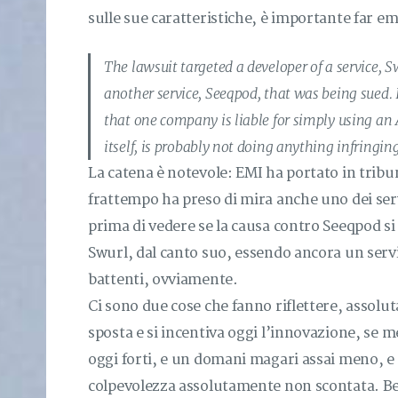
sulle sue caratteristiche, è importante far em
The lawsuit targeted a developer of a service, S
another service, Seeqpod, that was being sued. 
that one company is liable for simply using a
itself, is probably not doing anything infringing
La catena è notevole: EMI ha portato in tribun
frattempo ha preso di mira anche uno dei ser
prima di vedere se la causa contro Seeqpod si 
Swurl, dal canto suo, essendo ancora un servi
battenti, ovviamente.
Ci sono due cose che fanno riflettere, assolu
sposta e si incentiva oggi l’innovazione, se me
oggi forti, e un domani magari assai meno, e
colpevolezza assolutamente non scontata. Be