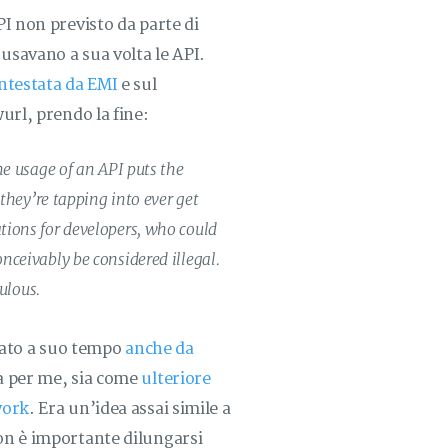
I non previsto da parte di
 usavano a sua volta le API.
ntestata da EMI
e sul
url, prendo la fine:
he usage of an API puts the
 they’re tapping into ever get
tions for developers, who could
nceivably be considered illegal.
culous.
ciato a suo tempo
anche da
ia per me, sia come
ulteriore
work
. Era un’idea assai simile a
on è importante dilungarsi