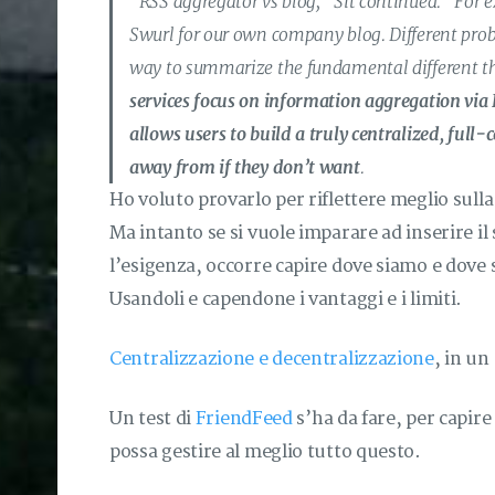
“RSS aggregator vs blog,” Sit continued. “For e
Swurl for our own company blog. Different prob
way to summarize the fundamental different th
services focus on information aggregation via 
allows users to build a truly centralized, full-
away from if they don’t want
.
Ho voluto provarlo per riflettere meglio sull
Ma intanto se si vuole imparare ad inserire il
l’esigenza, occorre capire dove siamo e dove s
Usandoli e capendone i vantaggi e i limiti.
Centralizzazione e decentralizzazione
, in un
Un test di
FriendFeed
s’ha da fare, per capire
possa gestire al meglio tutto questo.