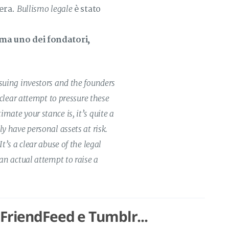
Bullismo legale
iera.
è stato
, ma uno dei fondatori,
 suing investors and the founders
a clear attempt to pressure these
mate your stance is, it’s quite a
ly have personal assets at risk.
t’s a clear abuse of the legal
 an actual attempt to raise a
 FriendFeed e Tumblr...