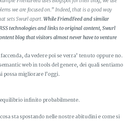
xample FriendFeed uses Blogspot for their blog, we use
lems we are focused on.” Indeed, that is a good way
at sets Swurl apart.
While FriendFeed and similar
RSS technologies and links to original content, Swurl
content blog that visitors almost never have to venture
a faccenda, da vedere poi se verra’ tenuto oppure no.
 semantic web in tools del genere, dei quali sentiamo
i possa migliorare l’oggi.
 equilibrio infinito probabilmente.
 cosa sta spostando nelle nostre abitudini e come si