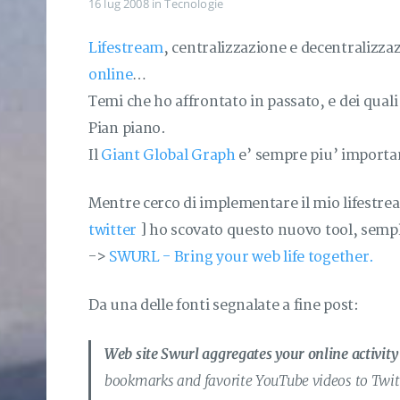
16 lug 2008
in
Tecnologie
Lifestream
, centralizzazione e decentralizza
online
…
Temi che ho affrontato in passato, e dei quali 
Pian piano.
Il
Giant Global Graph
e’ sempre piu’ important
Mentre cerco di implementare il mio lifestre
twitter
] ho scovato questo nuovo tool, semp
->
SWURL - Bring your web life together.
Da una delle fonti segnalate a fine post:
Web site Swurl aggregates your online activity
bookmarks and favorite YouTube videos to Twitter